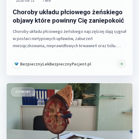
2026-06-13
•
7 min
Choroby układu płciowego żeńskiego
objawy które powinny Cię zaniepokoić
Choroby układu płciowego żeńskiego najczęściej dają sygnał
w postaci nietypowych upławów, zaburzeń
miesiączkowania, nieprawidłowych krwawień oraz bólu.
Każdy z tych…
BezpiecznyLekBezpiecznyPacjent.pl
CHOROBY