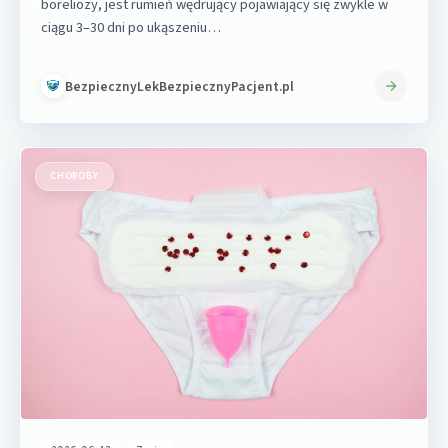
boreliozy, jest rumień wędrujący pojawiający się zwykle w
ciągu 3–30 dni po ukąszeniu…
BezpiecznyLekBezpiecznyPacjent.pl
CHOROBY