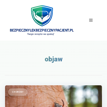
Przejdź
do
treści
Menu
objaw
CHOROBY