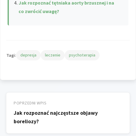
Jak rozpoznać tętniaka aorty brzusznej i na
co zwrócić uwagę?
Tagi:
depresja
leczenie
psychoterapia
Nawigacja
wpisu
POPRZEDNI WPIS
Jak rozpoznać najczęstsze objawy
boreliozy?