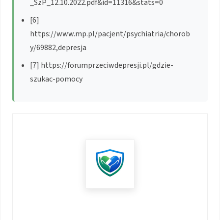
_SzP_12.10.2022.pdf&id=11316&stats=0
[6]
https://www.mp.pl/pacjent/psychiatria/chorob
y/69882,depresja
[7] https://forumprzeciwdepresji.pl/gdzie-
szukac-pomocy