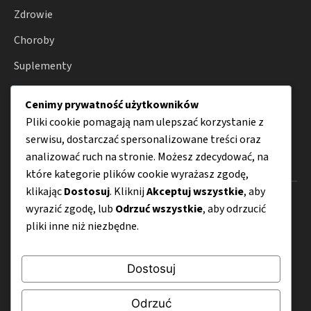
Zdrowie
Choroby
Suplementy
Farmakoterapia
Cenimy prywatność użytkowników
Porady
Pliki cookie pomagają nam ulepszać korzystanie z
serwisu, dostarczać spersonalizowane treści oraz
analizować ruch na stronie. Możesz zdecydować, na
Menu
które kategorie plików cookie wyrażasz zgodę,
klikając
Dostosuj
. Kliknij
Akceptuj wszystkie
, aby
O nas
wyrazić zgodę, lub
Odrzuć wszystkie
, aby odrzucić
pliki inne niż niezbędne.
Kontakt
Mapa strony
Dostosuj
Polityka prywatności
Odrzuć