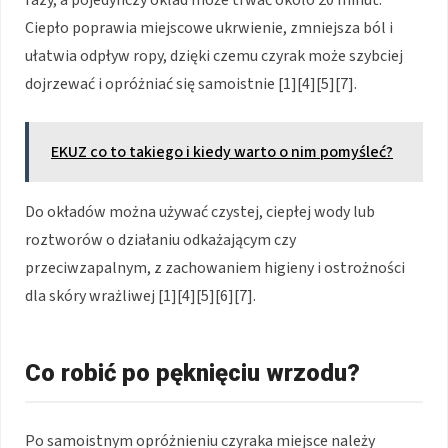
razy, a pojedynczy okład może trwać około 20 minut.
Ciepło poprawia miejscowe ukrwienie, zmniejsza ból i
ułatwia odpływ ropy, dzięki czemu czyrak może szybciej
dojrzewać i opróżniać się samoistnie [1][4][5][7].
EKUZ co to takiego i kiedy warto o nim pomyśleć?
Do okładów można używać czystej, ciepłej wody lub
roztworów o działaniu odkażającym czy
przeciwzapalnym, z zachowaniem higieny i ostrożności
dla skóry wrażliwej [1][4][5][6][7].
Co robić po pęknięciu wrzodu?
Po samoistnym opróżnieniu czyraka miejsce należy