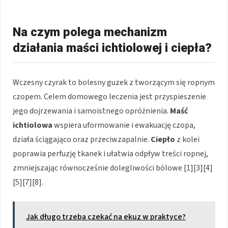
Na czym polega mechanizm
działania maści ichtiolowej i ciepła?
Wczesny czyrak to bolesny guzek z tworzącym się ropnym
czopem. Celem domowego leczenia jest przyspieszenie
jego dojrzewania i samoistnego opróżnienia.
Maść
ichtiolowa
wspiera uformowanie i ewakuację czopa,
działa ściągająco oraz przeciwzapalnie.
Ciepło
z kolei
poprawia perfuzję tkanek i ułatwia odpływ treści ropnej,
zmniejszając równocześnie dolegliwości bólowe [1][3][4]
[5][7][8].
Jak długo trzeba czekać na ekuz w praktyce?