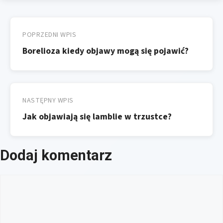
Nawigacja
wpisu
POPRZEDNI WPIS
Borelioza kiedy objawy mogą się pojawić?
NASTĘPNY WPIS
Jak objawiają się lamblie w trzustce?
Dodaj komentarz
Komentarz