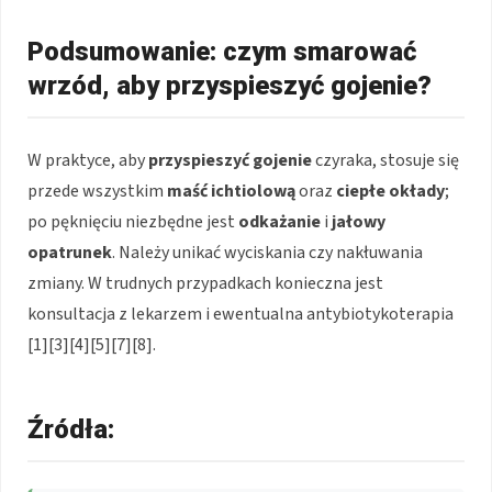
Podsumowanie: czym smarować
wrzód, aby przyspieszyć gojenie?
W praktyce, aby
przyspieszyć gojenie
czyraka, stosuje się
przede wszystkim
maść ichtiolową
oraz
ciepłe okłady
;
po pęknięciu niezbędne jest
odkażanie
i
jałowy
opatrunek
. Należy unikać wyciskania czy nakłuwania
zmiany. W trudnych przypadkach konieczna jest
konsultacja z lekarzem i ewentualna antybiotykoterapia
[1][3][4][5][7][8].
Źródła: