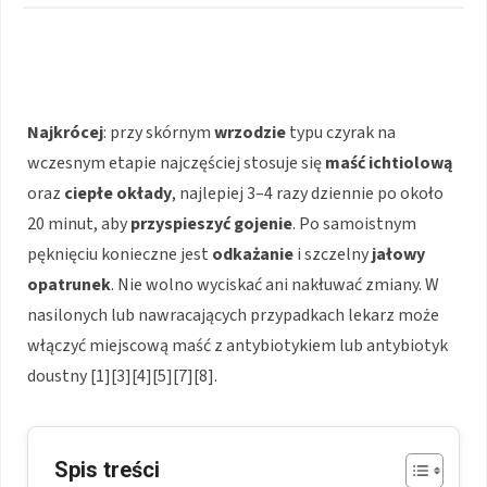
Najkrócej
: przy skórnym
wrzodzie
typu czyrak na
wczesnym etapie najczęściej stosuje się
maść ichtiolową
oraz
ciepłe okłady
, najlepiej 3–4 razy dziennie po około
20 minut, aby
przyspieszyć gojenie
. Po samoistnym
pęknięciu konieczne jest
odkażanie
i szczelny
jałowy
opatrunek
. Nie wolno wyciskać ani nakłuwać zmiany. W
nasilonych lub nawracających przypadkach lekarz może
włączyć miejscową maść z antybiotykiem lub antybiotyk
doustny [1][3][4][5][7][8].
Spis treści