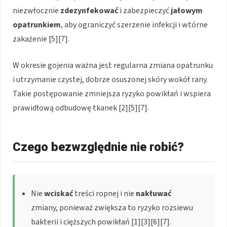
niezwłocznie
zdezynfekować
i zabezpieczyć
jałowym
opatrunkiem
, aby ograniczyć szerzenie infekcji i wtórne
zakażenie [5][7].
W okresie gojenia ważna jest regularna zmiana opatrunku
i utrzymanie czystej, dobrze osuszonej skóry wokół rany.
Takie postępowanie zmniejsza ryzyko powikłań i wspiera
prawidłową odbudowę tkanek [2][5][7].
Czego bezwzględnie nie robić?
Nie
wciskać
treści ropnej i nie
nakłuwać
zmiany, ponieważ zwiększa to ryzyko rozsiewu
bakterii i cięższych powikłań [1][3][6][7].