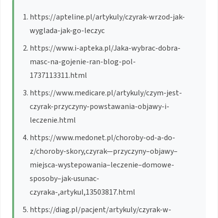
https://apteline.pl/artykuly/czyrak-wrzod-jak-
wyglada-jak-go-leczyc
https://www.i-apteka.pl/Jaka-wybrac-dobra-
masc-na-gojenie-ran-blog-pol-
1737113311.html
https://www.medicare.pl/artykuly/czym-jest-
czyrak-przyczyny-powstawania-objawy-i-
leczenie.html
https://www.medonet.pl/choroby-od-a-do-
z/choroby-skory,czyrak—przyczyny–objawy–
miejsca-wystepowania–leczenie–domowe-
sposoby–jak-usunac-
czyraka-,artykul,13503817.html
https://diag.pl/pacjent/artykuly/czyrak-w-