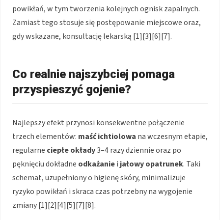
powikłań, w tym tworzenia kolejnych ognisk zapalnych.
Zamiast tego stosuje się postępowanie miejscowe oraz,
gdy wskazane, konsultację lekarską [1][3][6][7].
Co realnie najszybciej pomaga
przyspieszyć gojenie?
Najlepszy efekt przynosi konsekwentne połączenie
trzech elementów:
maść ichtiolowa
na wczesnym etapie,
regularne
ciepłe okłady
3–4 razy dziennie oraz po
pęknięciu dokładne
odkażanie
i
jałowy opatrunek
. Taki
schemat, uzupełniony o higienę skóry, minimalizuje
ryzyko powikłań i skraca czas potrzebny na wygojenie
zmiany [1][2][4][5][7][8].